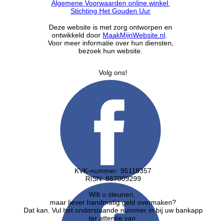
Algemene Voorwaarden online winkel
Stichting Het Gouden Uur
Deze website is met zorg ontworpen en
ontwikkeld door
MaakMijnWebsite.nl
.
Voor meer informatie over hun diensten,
bezoek hun website.
Volg ons!
KVK-nummer: 95118357
RISN: ​867009299
Wilt u steunen,
maar liever handmatig geld overmaken?
Dat kan. Vul het onderstaande nummer in bij uw bankapp
ter attentie van