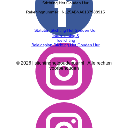
Stichting Het Gouden Uur
Rekeningnummer: NL25ABNA0137988915
Statuten Stichting Het Gouden Uur
Jaarrekening &
Toelichting
Beleidsplan Stichting Het Gouden Uur
©
2026
| stichtinghetgoudenuur.nl | Alle rechten
voorbehouden