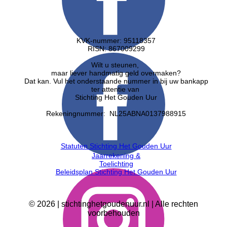
KVK-nummer: 95118357
RISN: ​867009299
Wilt u steunen,
maar liever handmatig geld overmaken?
Dat kan. Vul het onderstaande nummer in bij uw bankapp
ter attentie van
Stichting Het Gouden Uur
Rekeningnummer: NL25ABNA0137988915
Statuten Stichting Het Gouden Uur
Jaarrekening &
Toelichting
Beleidsplan Stichting Het Gouden Uur
©
2026
| stichtinghetgoudenuur.nl | Alle rechten
voorbehouden