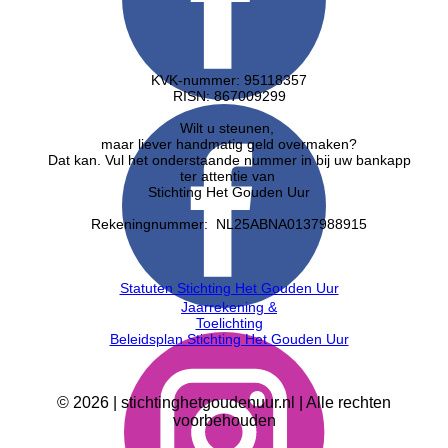
KVK-nummer: 95118357
RISN: ​867009299
Wilt u steunen,
maar liever handmatig geld overmaken?
Dat kan. Vul het onderstaande nummer in bij uw bankapp
ter attentie van
Stichting Het Gouden Uur
Rekeningnummer: NL25ABNA0137988915
Statuten Stichting Het Gouden Uur
Jaarrekening &
Toelichting
Beleidsplan Stichting Het Gouden Uur
©
2026
| stichtinghetgoudenuur.nl | Alle rechten
voorbehouden