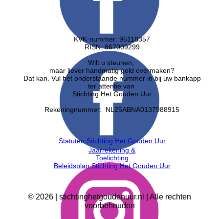
KVK-nummer: 95118357
RISN: ​867009299
Wilt u steunen,
maar liever handmatig geld overmaken?
Dat kan. Vul het onderstaande nummer in bij uw bankapp
ter attentie van
Stichting Het Gouden Uur
Rekeningnummer: NL25ABNA0137988915
Statuten Stichting Het Gouden Uur
Jaarrekening &
Toelichting
Beleidsplan Stichting Het Gouden Uur
©
2026
| stichtinghetgoudenuur.nl | Alle rechten
voorbehouden