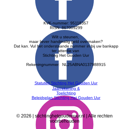
KVK-nummer: 95118357
RISN: ​867009299
Wilt u steunen,
maar liever handmatig geld overmaken?
Dat kan. Vul het onderstaande nummer in bij uw bankapp
ter attentie van
Stichting Het Gouden Uur
Rekeningnummer: NL25ABNA0137988915
Statuten Stichting Het Gouden Uur
Jaarrekening &
Toelichting
Beleidsplan Stichting Het Gouden Uur
©
2026
| stichtinghetgoudenuur.nl | Alle rechten
voorbehouden